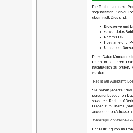
Der Rechenzentrums-Provi
sogenannten Server-Lo
übermittelt. Dies sind:
Browsertyp und B
verwendetes Betr
Referrer URL
Hostname und IP-
Uhrzeit der Serve
Diese Daten können nic
Daten mit anderen Date
nachträglich zu prüfen,
werden.
Recht auf Auskunft, Lö
Sie haben jederzeit das 
personenbezogenen Date
sowie ein Recht auf Ber
Fragen zum Thema „pers
angegebenen Adresse a
Widerspruch Werbe-E-M
Der Nutzung von im Rahm